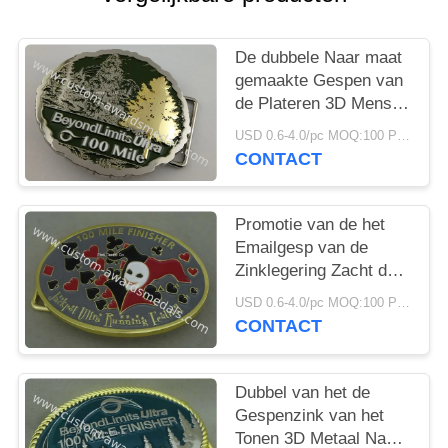
De dubbele Naar maat
gemaakte Gespen van
de Plateren 3D Mens
voor het Runnen van
USD 0.6-4.0/pc MOQ:100 PCs per ontwerp
Toekenning kiezen of
CONTACT
Tweezijdig uit
Promotie van de het
Emailgesp van de
Zinklegering Zacht de
Matrijzenafgietsel 2,33
USD 0.6-4.0/pc MOQ:100 PCs per ontwerp
mm-Dikte
CONTACT
Dubbel van het de
Gespenzink van het
Tonen 3D Metaal Naar