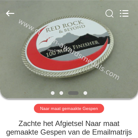
centre
company
ltd.
All
Rights
Reserved.
Developed
by
HUIS
ECER
PRODUCTEN
ONGEVEER
ONS
FABRIEKSREIS
Naar maat gemaakte Gespen
KWALITEITSCONTROLE
Zachte het Afgietsel Naar maat
gemaakte Gespen van de Emailmatrijs