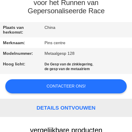
CONTACTEER
voor het Runnen van
ONS
Gepersonaliseerde Race
NIEUWS
Plaats van
China
herkomst:
Merknaam:
Pins centre
GEVALLEN
Modelnummer:
Metaalgesp 128
Hoog licht:
,
SITEMAP
De Gesp van de zinklegering
de gesp van de metaalriem
PRIVACY
CONTACTEER ONS!
POLICY
DETAILS ONTVOUWEN
vergelijkbare producten