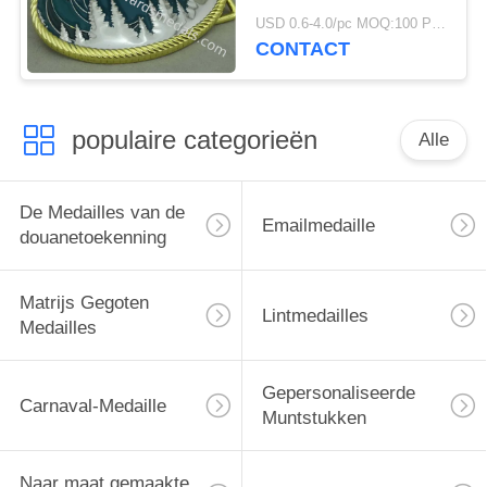
maat gemaakt de
USD 0.6-4.0/pc MOQ:100 PCs per ontwerp
Legerings Zacht Email
CONTACT
voor Ornamenten
populaire categorieën
Alle
De Medailles van de
Emailmedaille
douanetoekenning
Matrijs Gegoten
Lintmedailles
Medailles
Gepersonaliseerde
Carnaval-Medaille
Muntstukken
Naar maat gemaakte