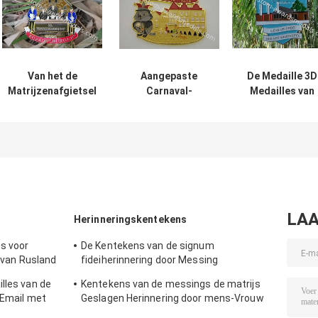
Van het de
Aangepaste
De Medaille 3D
Matrijzenafgietsel
Carnaval-
Medailles van
van de
Kentekenmedailles
Koln van de
Silkcreendruk de
voor Gehechtheid
zinklegering vo
Medaille Gouden
van het het
het
en Zilveren
Ontwerplint van
Seizoengebond
Plateren van
het Bierfestival de
Festival van
Carnaval
2D
Duitsland
Carneval
LAA
Herinneringskentekens
s voor
De Kentekens van de signum
g van Rusland
fideiherinnering door Messing
stempelden 3D Nevelige Broche op Rug
lles van de
Kentekens van de messings de matrijs
 Email met
Geslagen Herinnering door mens-Vrouw
vorm, Antiek Zilveren Plateren