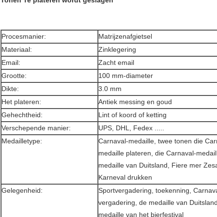
Procesmanier:
Matrijzenafgietsel
Materiaal:
Zinklegering
Email:
Zacht email
Grootte:
100 mm-diameter
Dikte:
3.0 mm
Het plateren:
Antiek messing en goud
Gehechtheid:
Lint of koord of ketting
Verschepende manier:
UPS, DHL, Fedex .....
Medailletype:
Carnaval-medaille, twee tonen die Car
medaille plateren, die Carnaval-medail
medaille van Duitsland, Fiere mer Z
Karneval drukken
Gelegenheid:
Sportvergadering, toekenning, Carnava
vergadering, de medaille van Duitslan
medaille van het bierfestival