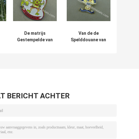
De matrijs
Van de de
Gestempelde van
Spelddouane van
de het
Duitsland van het
or
Festivalrevers
ijzer de Zachte Email
van
van het de
en
Douanecarnaval
Medailleszink van
Medaille van het
Koln Medaillons van
de Speldkoord
de
met Zacht Email
Legeringseschweiler
T BERICHT ACHTER