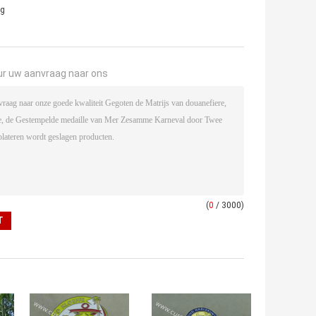
ng
ur uw aanvraag naar ons
(
0
/ 3000)