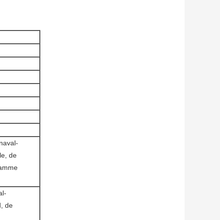
naval-
le, de
esamme
l-
d, de