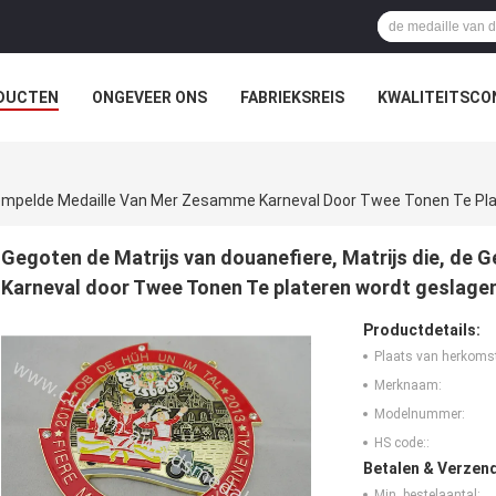
DUCTEN
ONGEVEER ONS
FABRIEKSREIS
KWALITEITSCO
stempelde Medaille Van Mer Zesamme Karneval Door Twee Tonen Te Pl
Gegoten de Matrijs van douanefiere, Matrijs die, d
Karneval door Twee Tonen Te plateren wordt geslage
Productdetails:
Plaats van herkoms
Merknaam:
Modelnummer:
HS code::
Betalen & Verzen
Min. bestelaantal: