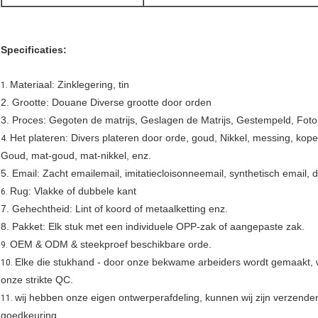
Specificaties:
Materiaal: Zinklegering, tin
1.
2. Grootte: Douane Diverse grootte door orden
3. Proces: Gegoten de matrijs, Geslagen de Matrijs, Gestempeld, Foto E
Het plateren: Divers plateren door orde, goud, Nikkel, messing, koper,
4.
Goud, mat-goud, mat-nikkel, enz.
5. Email: Zacht emailemail, imitatiecloisonneemail, synthetisch email,
Rug: Vlakke of dubbele kant
6.
7. Gehechtheid: Lint of koord of metaalketting enz.
8. Pakket: Elk stuk met een individuele OPP-zak of aangepaste zak.
OEM & ODM & steekproef beschikbare orde.
9.
Elke die stukhand - door onze bekwame arbeiders wordt gemaakt, 
10.
onze strikte QC.
wij hebben onze eigen ontwerperafdeling, kunnen wij zijn verzende
11.
goedkeuring.