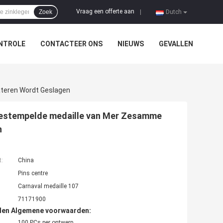
Vraag een offerte aan
Zoek
|
Dutch
NTROLE
CONTACTEER ONS
NIEUWS
GEVALLEN
ateren Wordt Geslagen
e Gestempelde medaille van Mer Zesamme
n
t:
China
Pins centre
Carnaval medaille 107
71171900
den Algemene voorwaarden:
100 PCs per ontwerp