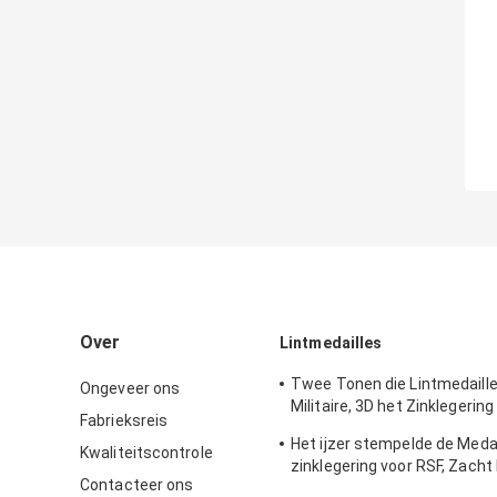
Over
Lintmedailles
Twee Tonen die Lintmedaille
Ongeveer ons
Militaire, 3D het Zinklegerin
Fabrieksreis
plateren met Zacht Email
Het ijzer stempelde de Medai
Kwaliteitscontrole
zinklegering voor RSF, Zacht
Contacteer ons
Glanzend Verkoperen