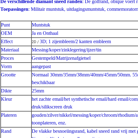
De verschillende diamant sneed randen
: De golfrand, obique voert 
Toepassingen
: Militair muntstuk, uitdagingsmuntstuk, commemorator
Punt
Muntstuk
OEM
Ja en Onthaal
Effect
3D; 1 zijembleem/2 kanten embleem
2D /
Materiaal
Messing/koper/zinklegering/ijzer/tin
Proces
Gestempeld/Matrijzenafgietsel
Vorm
aangepast
Grootte
Normaal 30mm/35mm/38mm/40mm/45mm/50mm. 55m
beschikbaar
Dikte
25mm
Kleur
het zachte email/het synthetische email/hard email/com
druk/silikscreen druk
Plateren
gouden/zilver/nikkel/messing/koper/chroom/rhodium/an
toonplateren, enz.
Rand
De vlakke besnoeiingsrand, kabel sneed rand vrij met 