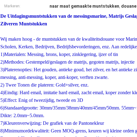
naar maat gemaakte muntstukken
douane 
Markeren:
,
De Uitdagingsmuntstukken van de messingsmarine, Matrijs Gesla
Zilveren Muntstukken
Wij maken hoog - de muntstukken van de kwaliteitsdouane voor Marin
Scholen, Kerken, Bedrijven, Bedrijfsbevorderingen, enz. Aan redelijke 
1)Materialen: Messing, brons, koper, zinklegering, ijzer of tin
2)Methodes: Gestempeld/geslagen de matrijs, gegoten matrijs, injectie
3)Platerenopties: Het gouden, antieke goud, het zilver, en het antieke zi
messing, anti-messing, koper, anti-koper, verften zwarte.
2) Twee Tonen die plateren: Gold+silver, enz.
4)Eindig: Hard email, imitatie hard email, zacht email, koper zonder kl
5)Effect: Enig of tweezijdig, tweede en 3D
6)Standaardgrootte: 30mm/35mm/38mm/40mm/45mm/50mm. 55mm~150
Dikte: 2.0mm~5.0mm.
7)Kleurenverwijzing: De grafiek van de Pantonekleur
8)Minimumordekwaliteit: Geen MOQ-grens, keuren wij kleine orden 