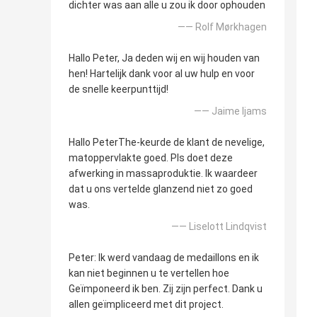
dichter was aan alle u zou ik door ophouden
—— Rolf Mørkhagen
Hallo Peter, Ja deden wij en wij houden van
hen! Hartelijk dank voor al uw hulp en voor
de snelle keerpunttijd!
—— Jaime Ijams
Hallo PeterThe-keurde de klant de nevelige,
matoppervlakte goed. Pls doet deze
afwerking in massaproduktie. Ik waardeer
dat u ons vertelde glanzend niet zo goed
was.
—— Liselott Lindqvist
Peter: Ik werd vandaag de medaillons en ik
kan niet beginnen u te vertellen hoe
Geïmponeerd ik ben. Zij zijn perfect. Dank u
allen geïmpliceerd met dit project.