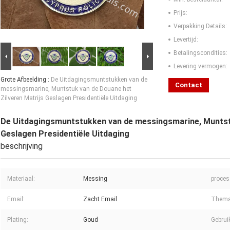
Prijs:
Verpakking Details:
Levertijd:
Betalingscondities:
Levering vermogen:
Grote Afbeelding :
De Uitdagingsmuntstukken van de
Contact
messingsmarine, Muntstuk van de Douane het
Zilveren Matrijs Geslagen Presidentiële Uitdaging
De Uitdagingsmuntstukken van de messingsmarine, Muntstu
Geslagen Presidentiële Uitdaging
beschrijving
Materiaal:
Messing
proces
Email:
Zacht Email
Thema
Plating:
Goud
Gebrui