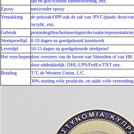
lijn en golf/schuine randbesnoeiing, enz.
Epoxy
met/zonder epoxy
Verpakking
de polyzak/OPP-zak de zak van /PVC/plastic doos/van
/acrylic, enz.
Gebruik
promotiegiften/herinneringen/decoratie/representativitei
Steekproeftijd
8-10 dagen na goedgekeurd kunstwerk
Levertijd
10-15 dagen na goedgekeurde steekproef
Het verschepen
door overzees van de haven van Shenzhen of van HK
door uitdrukkelijk: DHL/UPS/FedEx/TNT enz.
Betaling
T/T, de Western Union, L/C.
30% storting vóór productie, en saldo vóór verzending