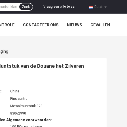
Vraag een offerte aan
Zoek
|
Dutch
NTROLE
CONTACTEER ONS
NIEUWS
GEVALLEN
aging
untstuk van de Douane het Zilveren
t:
China
Pins centre
Metaalmuntstuk 323
83062990
den Algemene voorwaarden:
100 PCs per ontwerp