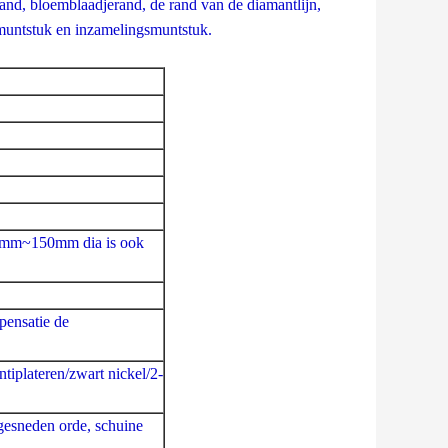
rand, bloemblaadjerand, de rand van de diamantlijn,
muntstuk en inzamelingsmuntstuk.
m~150mm dia is ook
pensatie de
tiplateren/zwart nickel/2-
gesneden orde, schuine