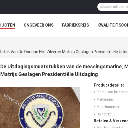
DUCTEN
ONGEVEER ONS
FABRIEKSREIS
KWALITEITSCO
uk Van De Douane Het Zilveren Matrijs Geslagen Presidentiële Uitd
De Uitdagingsmuntstukken van de messingsmarine, M
Matrijs Geslagen Presidentiële Uitdaging
Productdetails:
Plaats van herkoms
Merknaam:
Modelnummer:
HS code::
Betalen & Verzen
Min. bestelaantal: