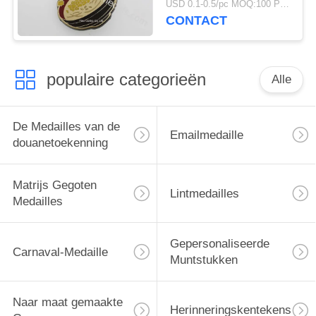
USD 0.1-0.5/pc MOQ:100 PCs per ontwerp
CONTACT
populaire categorieën
Alle
De Medailles van de
Emailmedaille
douanetoekenning
Matrijs Gegoten
Lintmedailles
Medailles
Gepersonaliseerde
Carnaval-Medaille
Muntstukken
Naar maat gemaakte
Herinneringskentekens