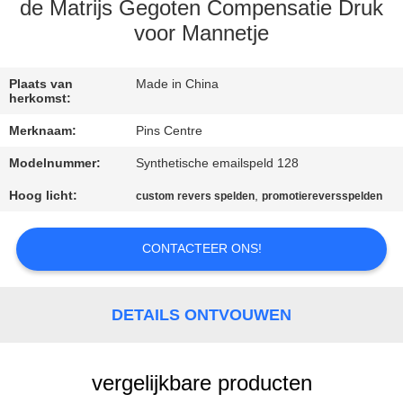
CONTACTEER
de Matrijs Gegoten Compensatie Druk
ONS
voor Mannetje
NIEUWS
Plaats van
Made in China
herkomst:
Merknaam:
Pins Centre
GEVALLEN
Modelnummer:
Synthetische emailspeld 128
Hoog licht:
,
SITEMAP
custom revers spelden
promotiereversspelden
CONTACTEER ONS!
PRIVACY
POLICY
DETAILS ONTVOUWEN
vergelijkbare producten