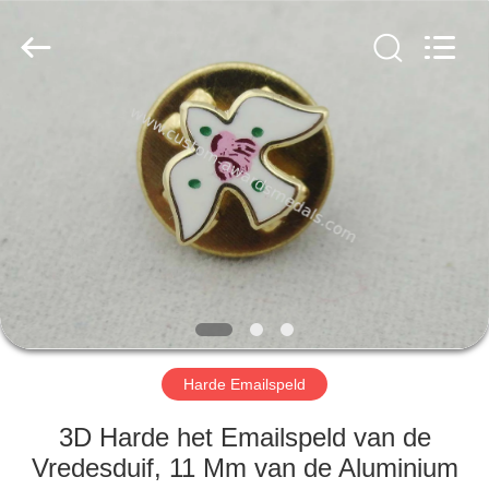
centre
company
ltd.
All
Rights
Reserved.
Developed
by
HUIS
ECER
PRODUCTEN
ONGEVEER
ONS
FABRIEKSREIS
Harde Emailspeld
KWALITEITSCONTROLE
3D Harde het Emailspeld van de
Vredesduif, 11 Mm van de Aluminium