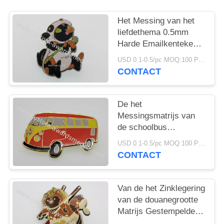
Het Messing van het
liefdethema 0.5mm
Harde Emailkentekens
voor Herinneringen
USD 0.1-0.5/pc MOQ:100 PCs per ontwerp
CONTACT
De het
Messingsmatrijs van
de schoolbus
stempelde 1/2“ Harde
USD 0.1-0.5/pc MOQ:100 PCs per ontwerp
Emailspeld
CONTACT
Van de het Zinklegering
van de douanegrootte
Matrijs Gestempelde
Harde het Emailspeld