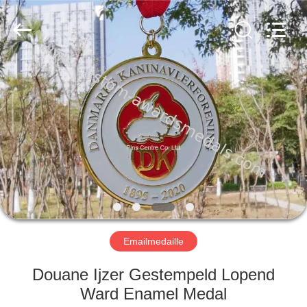
centre
company
ltd.
All
Rights
Reserved.
Developed
by
HUIS
ECER
PRODUCTEN
ONGEVEER
ONS
FABRIEKSREIS
Emailmedaille
KWALITEITSCONTROLE
Douane Ijzer Gestempeld Lopend
Ward Enamel Medal