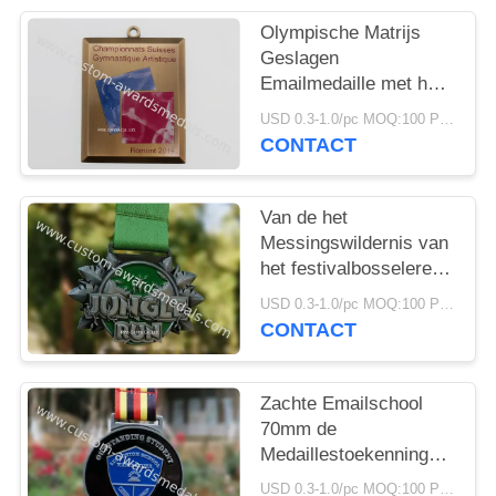
Olympische Matrijs
Geslagen
Emailmedaille met het
Embleem van de
USD 0.3-1.0/pc MOQ:100 PCs per ontwerp
Compensatiedruk
CONTACT
Van de het
Messingswildernis van
het festivalbosseleren
de Medailles van de de
USD 0.3-1.0/pc MOQ:100 PCs per ontwerp
Looppastoekenning
CONTACT
Zachte Emailschool
70mm de
Medaillestoekenning
van de Metaalwiskunde
USD 0.3-1.0/pc MOQ:100 PCs per ontwerp