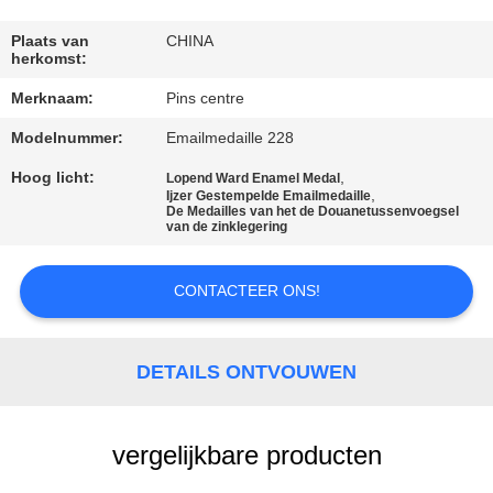
CONTACTEER
ONS
Plaats van
CHINA
herkomst:
Merknaam:
Pins centre
NIEUWS
Modelnummer:
Emailmedaille 228
GEVALLEN
Hoog licht:
,
Lopend Ward Enamel Medal
,
Ijzer Gestempelde Emailmedaille
De Medailles van het de Douanetussenvoegsel
van de zinklegering
SITEMAP
CONTACTEER ONS!
PRIVACY
POLICY
DETAILS ONTVOUWEN
vergelijkbare producten