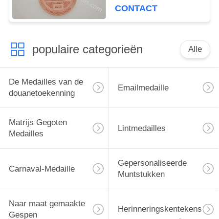
Douane5k Ras
CONTACT
populaire categorieën
Alle
De Medailles van de
Emailmedaille
douanetoekenning
Matrijs Gegoten
Lintmedailles
Medailles
Gepersonaliseerde
Carnaval-Medaille
Muntstukken
Naar maat gemaakte
Herinneringskentekens
Gespen