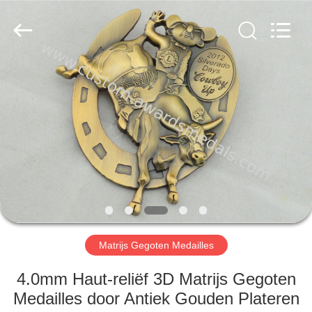
centre
company
ltd.
All
Rights
Reserved.
Developed
by
HUIS
ECER
PRODUCTEN
ONGEVEER
ONS
FABRIEKSREIS
Matrijs Gegoten Medailles
KWALITEITSCONTROLE
4.0mm Haut-reliëf 3D Matrijs Gegoten
Medailles door Antiek Gouden Plateren