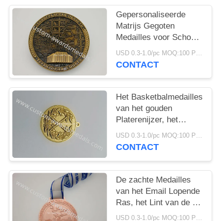
Gepersonaliseerde
Matrijs Gegoten
Medailles voor School
die Antiek Plateren
USD 0.3-1.0/pc MOQ:100 PCs per ontwerp
zwemmen
CONTACT
Het Basketbalmedailles
van het gouden
Platerenijzer, het
Militaire
USD 0.3-1.0/pc MOQ:100 PCs per ontwerp
Gepersonaliseerde
CONTACT
Gestempeld Messing
van
Luchtmachtmedailles
De zachte Medailles
van het Email Lopende
Ras, het Lint van de de
Medailleshals van het
USD 0.3-1.0/pc MOQ:100 PCs per ontwerp