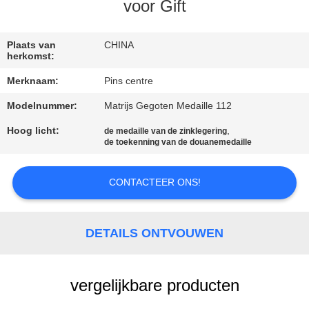
CONTACTEER
voor Gift
ONS
Plaats van
CHINA
herkomst:
NIEUWS
Merknaam:
Pins centre
Modelnummer:
Matrijs Gegoten Medaille 112
GEVALLEN
Hoog licht:
,
de medaille van de zinklegering
de toekenning van de douanemedaille
SITEMAP
CONTACTEER ONS!
PRIVACY
POLICY
DETAILS ONTVOUWEN
vergelijkbare producten