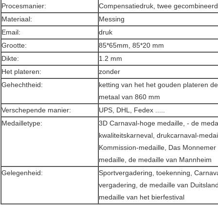
Procesmanier:
Compensatiedruk, twee gecombineerd
Materiaal:
Messing
Email:
druk
Grootte:
85*65mm, 85*20 mm
Dikte:
1.2 mm
Het plateren:
zonder
Gehechtheid:
ketting van het het gouden plateren de
metaal van 860 mm
Verschepende manier:
UPS, DHL, Fedex .....
Medailletype:
3D Carnaval-hoge medaille, - de medai
kwaliteitskarneval, drukcarnaval-medail
Kommission-medaille, Das Monnemer D
medaille, de medaille van Mannheim
Gelegenheid:
Sportvergadering, toekenning, Carnava
vergadering, de medaille van Duitslan
medaille van het bierfestival