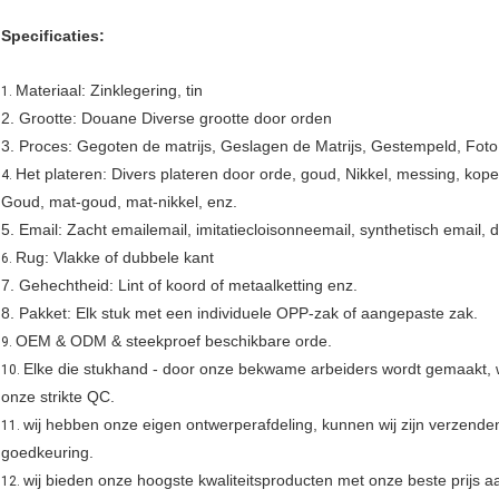
Specificaties:
Materiaal: Zinklegering, tin
1.
2. Grootte: Douane Diverse grootte door orden
3. Proces: Gegoten de matrijs, Geslagen de Matrijs, Gestempeld, Foto E
Het plateren: Divers plateren door orde, goud, Nikkel, messing, koper,
4.
Goud, mat-goud, mat-nikkel, enz.
5. Email: Zacht emailemail, imitatiecloisonneemail, synthetisch email,
Rug: Vlakke of dubbele kant
6.
7. Gehechtheid: Lint of koord of metaalketting enz.
8. Pakket: Elk stuk met een individuele OPP-zak of aangepaste zak.
OEM & ODM & steekproef beschikbare orde.
9.
Elke die stukhand - door onze bekwame arbeiders wordt gemaakt, 
10.
onze strikte QC.
wij hebben onze eigen ontwerperafdeling, kunnen wij zijn verzende
11.
goedkeuring.
wij bieden onze hoogste kwaliteitsproducten met onze beste prijs 
12.