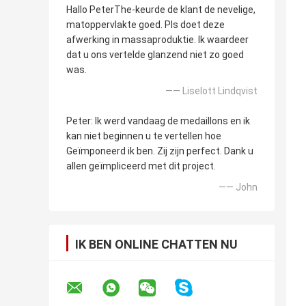
Hallo PeterThe-keurde de klant de nevelige,
matoppervlakte goed. Pls doet deze
afwerking in massaproduktie. Ik waardeer
dat u ons vertelde glanzend niet zo goed
was.
—— Liselott Lindqvist
Peter: Ik werd vandaag de medaillons en ik
kan niet beginnen u te vertellen hoe
Geïmponeerd ik ben. Zij zijn perfect. Dank u
allen geïmpliceerd met dit project.
—— John
IK BEN ONLINE CHATTEN NU