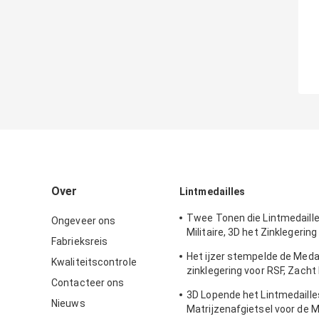
Over
Lintmedailles
Twee Tonen die Lintmedaille
Ongeveer ons
Militaire, 3D het Zinklegerin
Fabrieksreis
plateren met Zacht Email
Het ijzer stempelde de Medai
Kwaliteitscontrole
zinklegering voor RSF, Zacht
Contacteer ons
Glanzend Verkoperen
3D Lopende het Lintmedaille
Nieuws
Matrijzenafgietsel voor de 