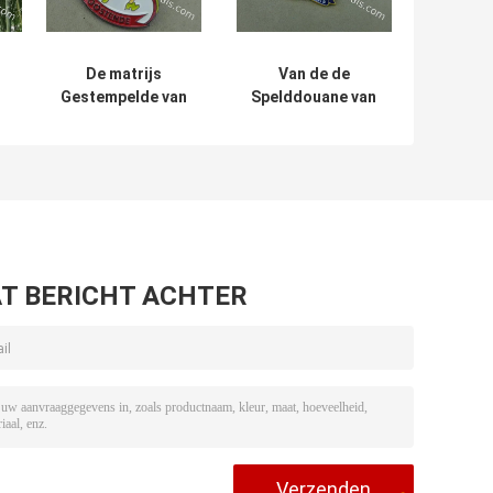
De matrijs
Van de de
Gestempelde van
Spelddouane van
de het
Duitsland van het
or
Festivalrevers
ijzer de Zachte Email
van
van het de
en
Douanecarnaval
Medailleszink van
Medaille van het
Koln Medaillons van
de Speldkoord
de
met Zacht Email
Legeringseschweiler
T BERICHT ACHTER