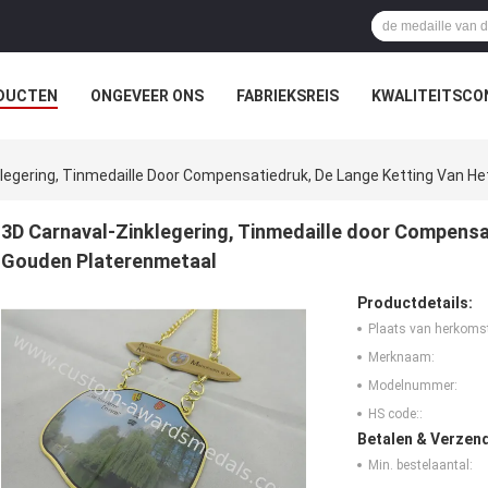
DUCTEN
ONGEVEER ONS
FABRIEKSREIS
KWALITEITSCO
klegering, Tinmedaille Door Compensatiedruk, De Lange Ketting Van H
3D Carnaval-Zinklegering, Tinmedaille door Compensa
Gouden Platerenmetaal
Productdetails:
Plaats van herkoms
Merknaam:
Modelnummer:
HS code::
Betalen & Verzen
Min. bestelaantal: