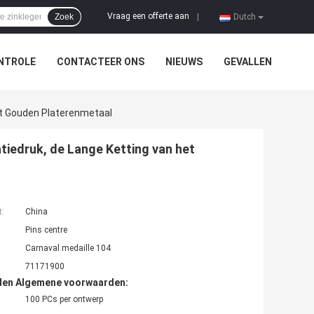
Vraag een offerte aan
Zoek
|
Dutch
NTROLE
CONTACTEER ONS
NIEUWS
GEVALLEN
et Gouden Platerenmetaal
tiedruk, de Lange Ketting van het
t:
China
Pins centre
Carnaval medaille 104
71171900
den Algemene voorwaarden:
100 PCs per ontwerp