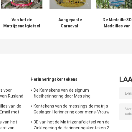
Van het de
Aangepaste
De Medaille 3D
Matrijzenafgietsel
Carnaval-
Medailles van
van de
Kentekenmedailles
Koln van de
Silkcreendruk de
voor Gehechtheid
zinklegering vo
Medaille Gouden
van het het
het
en Zilveren
Ontwerplint van
Seizoengebond
Plateren van
het Bierfestival de
Festival van
Carnaval
2D
Duitsland
Carneval
LAA
Herinneringskentekens
s voor
De Kentekens van de signum
g van Rusland
fideiherinnering door Messing
stempelden 3D Nevelige Broche op Rug
lles van de
Kentekens van de messings de matrijs
 Email met
Geslagen Herinnering door mens-Vrouw
vorm, Antiek Zilveren Plateren
s van het
3D van het de Matrijzenafgietsel van de
Mest van
Zinklegering de Herinneringskenteken 2