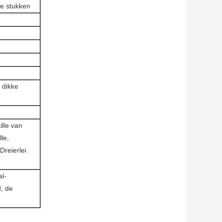
e stukken
 dikke
lle van
le,
reierlei
l-
d, de