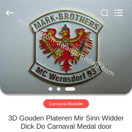
ltd.
All
Rights
Reserved.
Developed
by
ECER
HUIS
PRODUCTEN
ONGEVEER
ONS
FABRIEKSREIS
Carnaval-Medaille
KWALITEITSCONTROLE
3D Gouden Plateren Mir Sinn Widder
Dick Do Carnaval Medal door