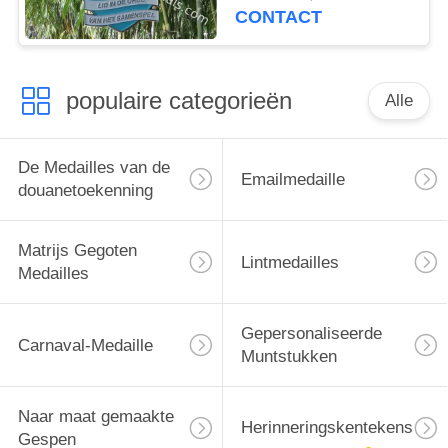
Festival van Duitsland
CONTACT
Carneval
populaire categorieën
Alle
De Medailles van de
Emailmedaille
douanetoekenning
Matrijs Gegoten
Lintmedailles
Medailles
Gepersonaliseerde
Carnaval-Medaille
Muntstukken
Naar maat gemaakte
Herinneringskentekens
Gespen