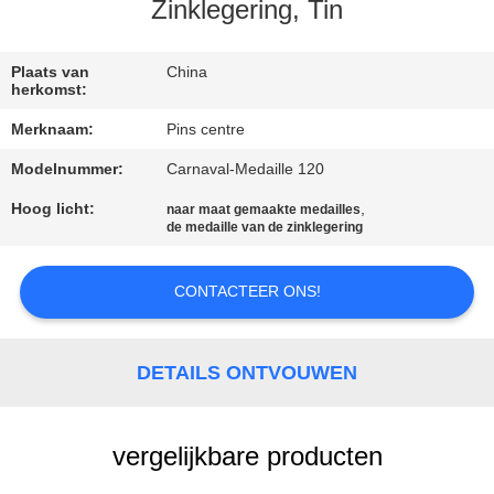
CONTACTEER
Zinklegering, Tin
ONS
Plaats van
China
herkomst:
NIEUWS
Merknaam:
Pins centre
Modelnummer:
Carnaval-Medaille 120
GEVALLEN
Hoog licht:
,
naar maat gemaakte medailles
de medaille van de zinklegering
SITEMAP
CONTACTEER ONS!
PRIVACY
POLICY
DETAILS ONTVOUWEN
vergelijkbare producten