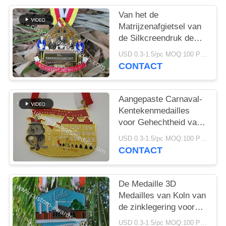
Van het de
Matrijzenafgietsel van
de Silkcreendruk de
Medaille Gouden en
USD 0.3-1.5/pc MOQ:100 PCs per ontwerp
Zilveren Plateren van
CONTACT
Carnaval
Aangepaste Carnaval-
Kentekenmedailles
voor Gehechtheid van
het het Ontwerplint van
USD 0.3-1.5/pc MOQ:100 PCs per ontwerp
het Bierfestival de 2D
CONTACT
De Medaille 3D
Medailles van Koln van
de zinklegering voor
het Seizoengebonden
USD 0.3-1.5/pc MOQ:100 PCs per ontwerp