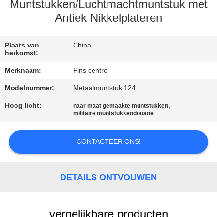
CONTACTEER
Muntstukken/Luchtmachtmuntstuk met
ONS
Antiek Nikkelplateren
NIEUWS
Plaats van
China
herkomst:
Merknaam:
Pins centre
GEVALLEN
Modelnummer:
Metaalmuntstuk 124
Hoog licht:
,
SITEMAP
naar maat gemaakte muntstukken
militaire muntstukkendouane
PRIVACY
CONTACTEER ONS!
POLICY
DETAILS ONTVOUWEN
vergelijkbare producten