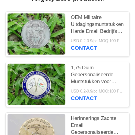
OEM Militaire
Uitdagingsmuntstukken,
Harde Email Bedrijfs
Promotie
USD 0.2-0.9/pc MOQ:100 PCs per ontwerp
Herdenkingsmuntstukken
CONTACT
1,75 Duim
Gepersonaliseerde
Muntstukken voor
Politie en Leger, Marine
USD 0.2-0.9/pc MOQ:100 PCs per ontwerp
Naar maat gemaakte
CONTACT
Gouden Muntstukken
Herinnerings Zachte
Email
Gepersonaliseerde