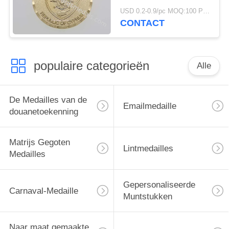
Muntstukken/de
USD 0.2-0.9/pc MOQ:100 PCs per ontwerp
Muntstukken van de
CONTACT
Brandbestrijdersuitdaging
populaire categorieën
Alle
De Medailles van de
Emailmedaille
douanetoekenning
Matrijs Gegoten
Lintmedailles
Medailles
Gepersonaliseerde
Carnaval-Medaille
Muntstukken
Naar maat gemaakte